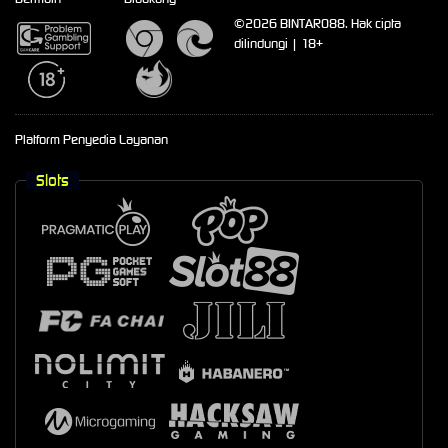
©2026 BINTARO88. Hak cipta
dilindungi | 18+
Platform Penyedia Layanan
Slots