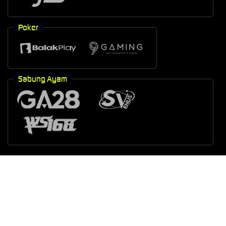
Poker
Sabung Ayam