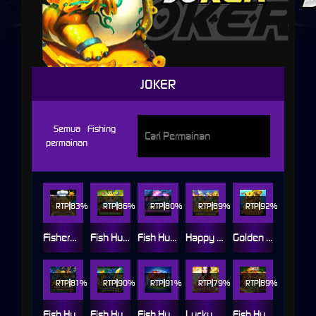
JOKER
Semua
Fishing
permainan
RTP
83%
RTP
86%
RTP
80%
RTP
89%
RTP
92%
Fisherman's Wharf
Fish Hunter Insect Paradise
Fish Hunter 2 EX-Pro
Happy Fish 5
Golden Toad Fish Hunting
RTP
81%
RTP
90%
RTP
91%
RTP
79%
RTP
89%
Fish Hunting: Da Sheng Nao Hai
Fish Hunting: Yao Qian Shu
Fish Hunter 2 EX-Novice
Lucky Wheel
Fish Hunter Monster Awaken