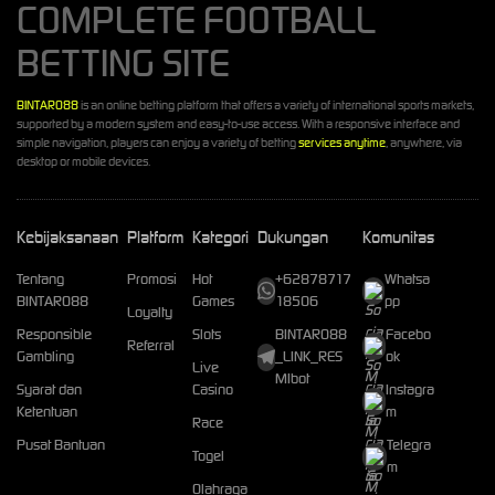
COMPLETE FOOTBALL
BETTING SITE
BINTARO88
is an online betting platform that offers a variety of international sports markets,
supported by a modern system and easy-to-use access. With a responsive interface and
simple navigation, players can enjoy a variety of betting
services anytime
, anywhere, via
desktop or mobile devices.
Kebijaksanaan
Platform
Kategori
Dukungan
Komunitas
Tentang
Promosi
Hot
+62878717
Whatsa
BINTARO88
Games
18506
pp
Loyalty
Responsible
Slots
BINTARO88
Facebo
Referral
Gambling
_LINK_RES
ok
Live
MIbot
Syarat dan
Casino
Instagra
Ketentuan
m
Race
Pusat Bantuan
Telegra
Togel
m
Olahraga