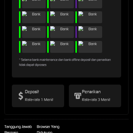
* Selama bank maintenance dan bank offline deposit dan penarikan
tidak dapat diproses
Deposit
Penarikan
Rata-rata 1 Menit
Rata-rata 3 Menit
Tanggung Jawab
Browser Yang
Bermain
Didukung