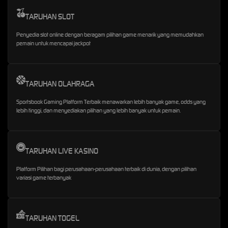
TARUHAN SLOT
Penyedia slot online dengan beragam pilihan game menarik yang memudahkan
pemain untuk mencapai jackpot
TARUHAN OLAHRAGA
Sportsbook Gaming Platform Terbaik menawarkan lebih banyak game, odds yang
lebih tinggi, dan menyediakan pilihan yang lebih banyak untuk pemain.
TARUHAN LIVE KASINO
Platform Pilihan bagi perusahaan-perusahaan terbaik di dunia, dengan pilihan
variasi game terbanyak
TARUHAN TOGEL