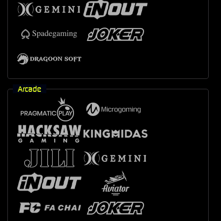
Arcade