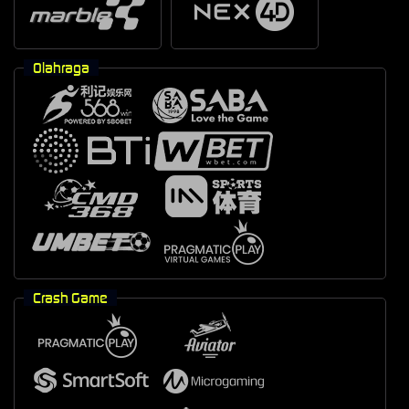
Olahraga
Crash Game