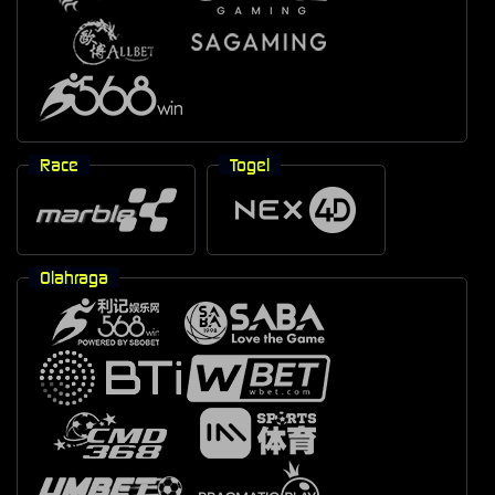
Race
Togel
Olahraga