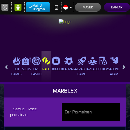
Main di
MASUK
DAFTAR
Telegram
HOT
SLOTS
LIVE
RACE
TOGEL
OLAHRAGA
CRASH
ARCADE
POKER
SABUNG
PROMO
GAMES
CASINO
GAME
AYAM
MARBLEX
Semua
Race
permainan