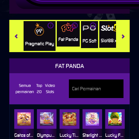
i
i
i
i
i
Facha
Fat Panda
Slot88 x PP
PG Soft
Pragmatic Play
FAT PANDA
Semua
Top
Video
permainan
20
Slots
Gates of Olympus POP
Olympus Wins
Lucky Tiger 1000
Starlight Wins
Lucky Fortune Tree