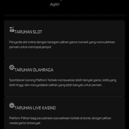
Ayam
TARUHAN SLOT
Penyedia slot online dengan beragam pilihan game menarik yang memudahkan
pemain untuk mencapai jackpot
TARUHAN OLAHRAGA
Sportsbook Gaming Platform Terbaik menawarkan lebih banyak game, odds yang
lebih tinggi, dan menyediakan pilihan yang lebih banyak untuk pemain.
TARUHAN LIVE KASINO
Platform Pilihan bagi perusahaan-perusahaan terbaik di dunia, dengan pilihan
variasi game terbanyak