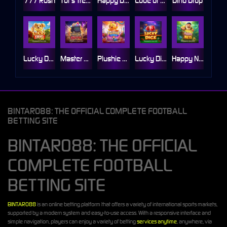
777 Rush
Tut's Treasure Tower
Happy Dragon
Code of Cairo
Dino Drop
Lucky Dog
Master Gems
Plushie Wins
Lucky Dice
Happy Nets
BINTARO88: THE OFFICIAL COMPLETE FOOTBALL
BETTING SITE
BINTARO88: THE OFFICIAL
COMPLETE FOOTBALL
BETTING SITE
BINTARO88
is an online betting platform that offers a variety of international sports markets,
supported by a modern system and easy-to-use access. With a responsive interface and
simple navigation, players can enjoy a variety of betting
services anytime
, anywhere, via