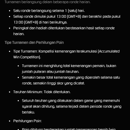
Turnamen berlangsung dalam beberapa ronde harian.
Satu ronde berlangsung selama 1 (satu) hari.
Setiap ronde dimulai pukul 13:00 (GMT+8) dan berakhir pada pukul
13:00 (GMT+8) di hari berikutnya.
Peringkat dan hadiah ditentukan berdasarkan hasil setiap ronde
harian.
Tipe Turnamen dan Perhitungan Poin
Tipe Turnamen: Kompetisi kemenangan terakumulasi (Accumulated
Win Competition).
Turnamen ini menghitung total kemenangan pemain, bukan
jumlah putaran atau jumlah taruhan.
Semakin besar total kemenangan yang diperoleh selama satu
ronde, semakin tinggi skor yang dicatat.
Taruhan Minimum: Tidak ditentukan.
Seluruh taruhan yang dilakukan dalam game yang memenuhi
syarat akan dihitung, selama terjadi dalam periode ronde yang
berlaku.
Perhitungan Poin:
Poin dihitung berdasarkan jumlah kemenangan bersih (win