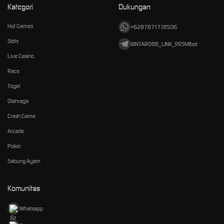
Kategori
Dukungan
Hot Games
+6287871718506
Slots
BINTARO88_LINK_RESMIbot
Live Casino
Race
Togel
Olahraga
Crash Game
Arcade
Poker
Sabung Ayam
Komunitas
Whatsapp