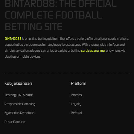
BINTARO88: THE OFFICIAL
COMPLETE FOOTBALL
BETTING SITE
BINTARO88
is an online betting platform that offers a variety of international sports markets,
supported by a modern system and easy-to-use access. With a responsive interface and
simple navigation, players can enjoy a variety of betting
services anytime
, anywhere, via
desktop or mobile devices.
Kebijaksanaan
Platform
Tentang BINTARO88
Promosi
Responsible Gambling
Loyalty
Syarat dan Ketentuan
Referral
Pusat Bantuan