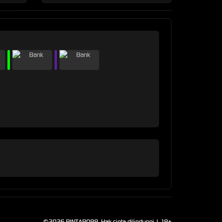
©2026 BINTARO88. Hak cipta dilindungi | 18+