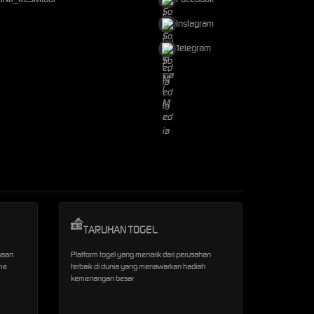
Instagram
Telegram
TARUHAN TOGEL
haan
Platform togel yang menarik dari perusahan
ame
terbaik di dunia yang menawarkan hadiah
kemenangan besar