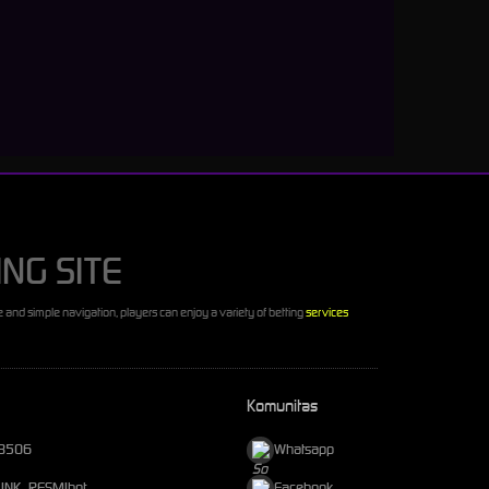
NG SITE
e and simple navigation, players can enjoy a variety of betting
services
Komunitas
8506
Whatsapp
INK_RESMIbot
Facebook