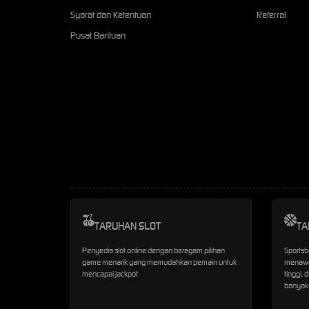
Syarat dan Ketentuan
Referral
Pusat Bantuan
TARUHAN SLOT
TA
Penyedia slot online dengan beragam pilihan
Sportsb
game menarik yang memudahkan pemain untuk
menawar
mencapai jackpot
tinggi,
banyak 