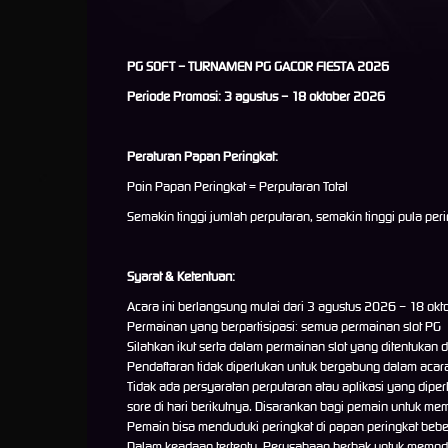
PG SOFT – TURNAMEN PG GACOR FIESTA 2026
Periode Promosi: 3 agustus – 18 oktober 2026
Peraturan Papan Peringkat:
Poin Papan Peringkat = Perputaran Total
Semakin tinggi jumlah perputaran, semakin tinggi pula per
Syarat & Ketentuan:
Acara ini berlangsung mulai dari 3 agustus 2026 – 18 
Permainan yang berpartisipasi: semua permainan slot PG
Silahkan ikut serta dalam permainan slot yang ditentukan
Pendaftaran tidak diperlukan untuk bergabung dalam acar
Tidak ada persyaratan perputaran atau aplikasi yang dip
sore di hari berikutnya. Disarankan bagi pemain untuk m
Pemain bisa menduduki peringkat di papan peringkat bebe
Dalam keadaan tertentu, Perusahaan berhak untuk memodi