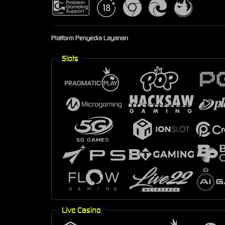
Platform Penyedia Layanan
Slots
Live Casino